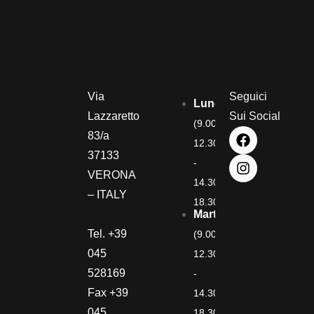
Via
Seguici
Lunedì
Lazzaretto
Sui Social
(9.00-
83/a
12.30
37133
-
VERONA
14.30-
– ITALY
18.30)
Martedì
Tel. +39
(9.00-
045
12.30
528169
-
Fax +39
14.30-
045
18.30)