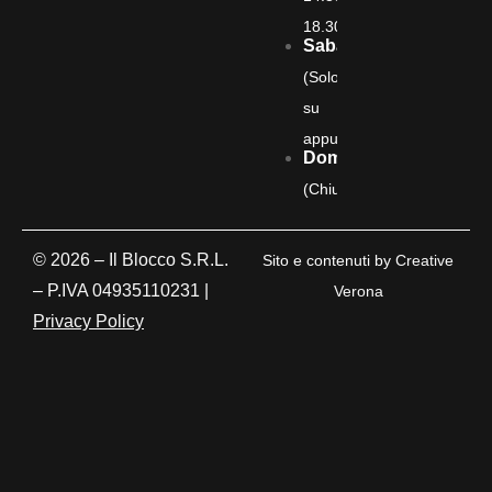
18.30)
Sabato
(Solo
su
appuntamento)
Domenica
(Chiuso)
© 2026 – Il Blocco S.R.L.
Sito e contenuti by
Creative
– P.IVA 04935110231 |
Verona
Privacy Policy