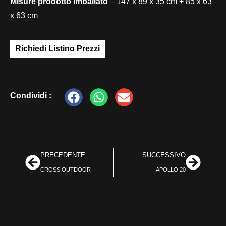
Misure prodotto imballato
– 147 x 89 x 35 cm + 85 x 63
x 63 cm
Richiedi Listino Prezzi
Condividi :
PRECEDENTE
SUCCESSIVO
CROSS OUTDOOR
APOLLO 20