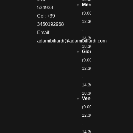
Mercoledì
534933
(9.00-
Cel: +39
12.30
3450192968
-
Email:
14.30-
adamibiliardi@adamibiliardi.com
18.30)
Giovedì
(9.00-
12.30
-
14.30-
18.30)
Venerdì
(9.00-
12.30
-
14.30-